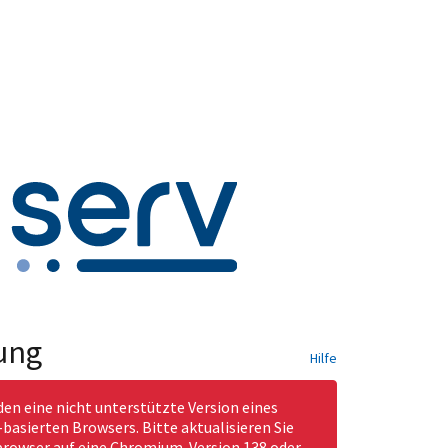
ung
Hilfe
den eine nicht unterstützte Version eines
asierten Browsers. Bitte aktualisieren Sie
rowser auf eine Chromium-Version 138 oder